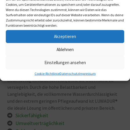
Cookies, um Geräteinformationen zu speichern und/oder darauf zuzugreifen.
Wenn du diesen Technologien zustimmst, können wir Daten wie das
Surfverhalten oder eindeutige IDs auf dieser Website verarbeiten. Wenn du deine
Zustimmung nicht erteilst oder zurückziehst, können bestimmte Merkmale und
Funktionen beeinträchtigt werden.
Akzeptieren
Ablehnen
Einstellungen ansehen
Flächen und Wege
LUWADUR® ist der ökologisch und ökonomisch wertvolle
Cookie-Richtlinie
Datenschutz
Impressum
Bodenbelag im Außenbereich, ohne die Oberfläche zu
versiegeln. Durch die hohe Belastbarkeit und
Langlebigkeit, die vollkommene Wasserdurchlässigkeit
und den extrem geringen Pflegeaufwand ist LUWADUR®
die ideale Lösung im öffentlichen und privaten Bereich.
Sickerfähigkeit
Umweltverträglichkeit