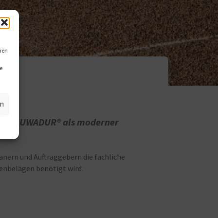
ien
e
en
n, die LUWADUR® als moderner
anern und Auftraggebern die fachliche
enbelägen benötigt wird.