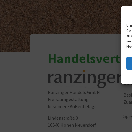
Um 
Ger
zus
ver
Mer
Handelsvertr
„Wi
Bod
Ranzinger Handels GmbH
Basi
Freiraumgestaltung
Zua
besondere Außenbeläge
Spre
Lindenstraße 3
16540 Hohen Neuendorf