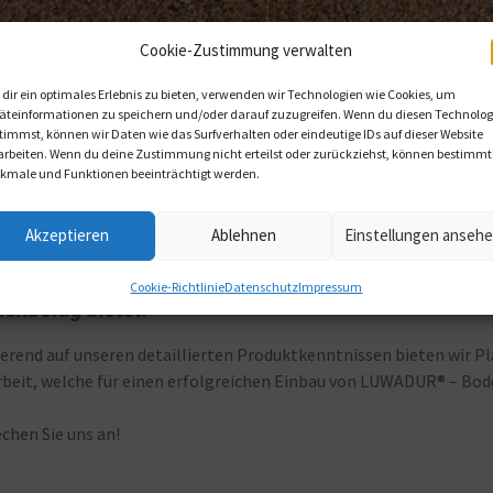
Cookie-Zustimmung verwalten
dir ein optimales Erlebnis zu bieten, verwenden wir Technologien wie Cookies, um
äteinformationen zu speichern und/oder darauf zuzugreifen. Wenn du diesen Technolog
timmst, können wir Daten wie das Surfverhalten oder eindeutige IDs auf dieser Website
arbeiten. Wenn du deine Zustimmung nicht erteilst oder zurückziehst, können bestimmt
kmale und Funktionen beeinträchtigt werden.
etung
Akzeptieren
Ablehnen
Einstellungen anseh
r sind begeistert von den vielfältigen Möglichkeite
Cookie-Richtlinie
Datenschutz
Impressum
enbelag bietet.“
erend auf unseren detaillierten Produktkenntnissen bieten wir Pl
rbeit, welche für einen erfolgreichen Einbau von LUWADUR® – Bod
chen Sie uns an!