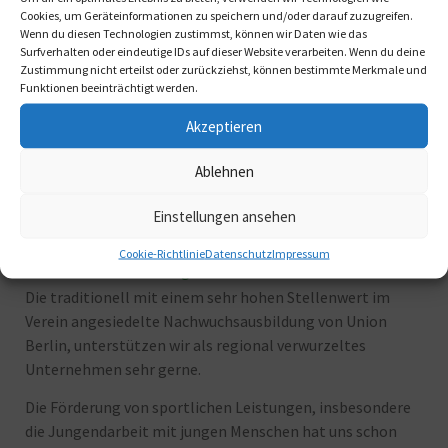
Cookies, um Geräteinformationen zu speichern und/oder darauf zuzugreifen.
Wenn du diesen Technologien zustimmst, können wir Daten wie das
Surfverhalten oder eindeutige IDs auf dieser Website verarbeiten. Wenn du deine
Zustimmung nicht erteilst oder zurückziehst, können bestimmte Merkmale und
Funktionen beeinträchtigt werden.
Akzeptieren
Ablehnen
Einstellungen ansehen
Soziale Projekte
Cookie-Richtlinie
Datenschutz
Impressum
Nachwuchsausbildung von Union Berlin
Die traditionell mit einem sehr hohen Stellenwert im
Verein angesiedelte Nachwuchsausbildung von Union
Berlin, unterstützen wir als regional verwurzeltes
Unternehmen sehr gerne.
Die Förderung von sportlichen Leistungen, insbesondere
die Jungendarbeit mit jungen Menschen hat uns schon